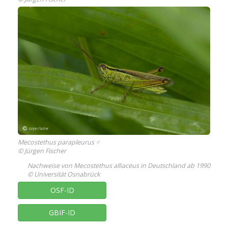
Mecostethus parapleurus ♂
© Jürgen Fischer
Nachweise von Mecostethus alliaceus in Deutschland ab 1990
© Universität Osnabrück
OSF-ID
GBIF-ID