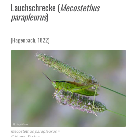
Lauchschrecke
(
Mecostethus
parapleurus
)
(Hagenbach, 1822)
Mecostethus parapleurus ♀
© Jürgen Fischer