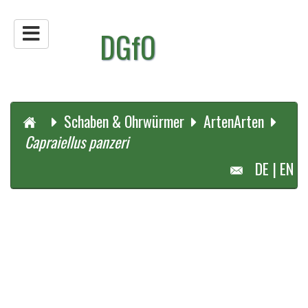
DGfO
Schaben & Ohrwürmer
Arten
Arten
Capraiellus panzeri
DE
|
EN